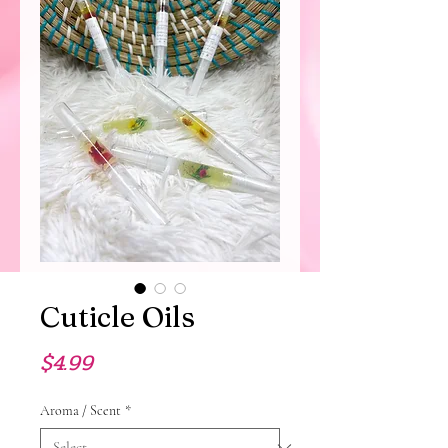
Cuticle Oils
Price
$4.99
Aroma / Scent
*