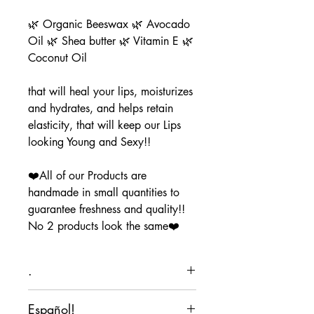
🌿 Organic Beeswax 🌿 Avocado
Oil 🌿 Shea butter 🌿 Vitamin E 🌿
Coconut Oil
that will heal your lips, moisturizes
and hydrates, and helps retain
elasticity, that will keep our Lips
looking Young and Sexy!!
❤️All of our Products are
handmade in small quantities to
guarantee freshness and quality!!
No 2 products look the same❤️
.
.
Español!