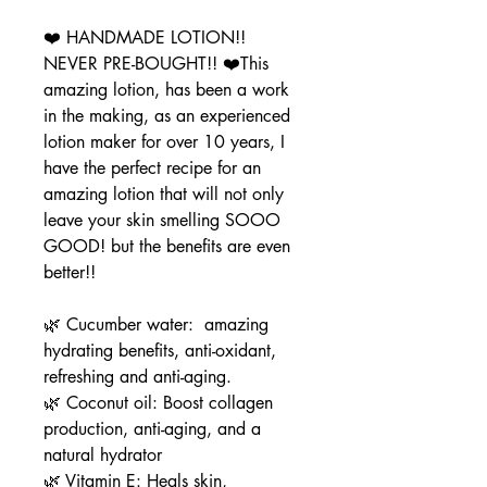
❤️ HANDMADE LOTION!!
NEVER PRE-BOUGHT!! ❤️This
amazing lotion, has been a work
in the making, as an experienced
lotion maker for over 10 years, I
have the perfect recipe for an
amazing lotion that will not only
leave your skin smelling SOOO
GOOD! but the benefits are even
better!!
🌿 Cucumber water: amazing
hydrating benefits, anti-oxidant,
refreshing and anti-aging.
🌿 Coconut oil: Boost collagen
production, anti-aging, and a
natural hydrator
🌿 Vitamin E: Heals skin,